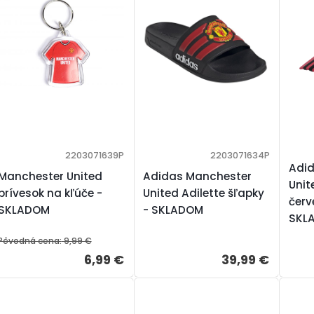
2203071639P
2203071634P
Adi
Manchester United
Adidas Manchester
Unit
prívesok na kľúče -
United Adilette šľapky
červ
SKLADOM
- SKLADOM
SKL
Pôvodná cena:
9,99 €
6,99 €
39,99 €