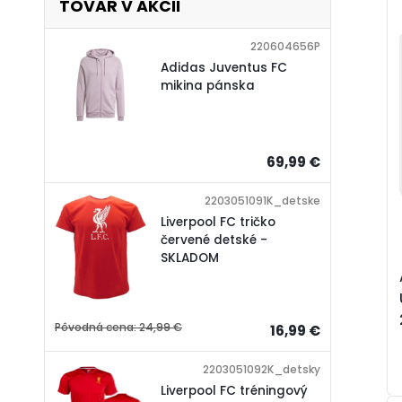
TOVAR V AKCII
220604656P
Adidas Juventus FC
mikina pánska
69,99 €
2203051091K_detske
Liverpool FC tričko
červené detské -
SKLADOM
Pôvodná cena:
24,99 €
16,99 €
2203051092K_detsky
Liverpool FC tréningový