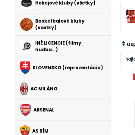
Hokejové kluby (všetky)
Basketbalové kluby
(všetky)
INÉ LICENCIE (filmy,
Us
hudba...)
najl
SLOVENSKO (reprezentácia)
AC MILÁNO
ARSENAL
AS RÍM