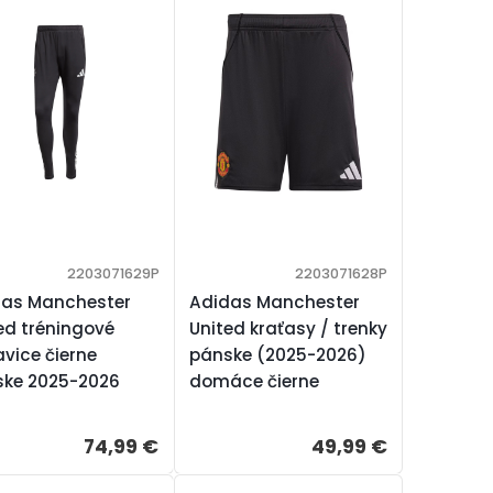
2203071629P
2203071628P
das Manchester
Adidas Manchester
ed tréningové
United kraťasy / trenky
vice čierne
pánske (2025-2026)
ske 2025-2026
domáce čierne
74,99 €
49,99 €