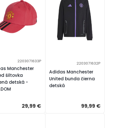
2203071633P
2203071632P
das Manchester
Adidas Manchester
ed šiltovka
United bunda čierna
ená detská -
detská
ADOM
29,99 €
99,99 €