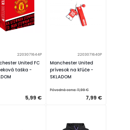
2203071644P
2203071640P
hester United FC
Manchester United
eková taška -
prívesok na kľúče -
ADOM
SKLADOM
Pôvodná cena:
11,99 €
5,99 €
7,99 €