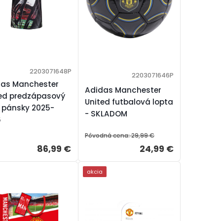
2203071648P
2203071646P
das Manchester
Adidas Manchester
ed predzápasový
United futbalová lopta
 pánsky 2025-
- SKLADOM
6
Pôvodná cena:
29,99 €
86,99 €
24,99 €
akcia