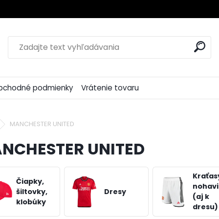
bchodné podmienky
Vrátenie tovaru
MANCHESTER UNITED
NCHESTER UNITED
Kraťas
Čiapky,
nohav
šiltovky,
Dresy
(aj k
klobúky
dresu)