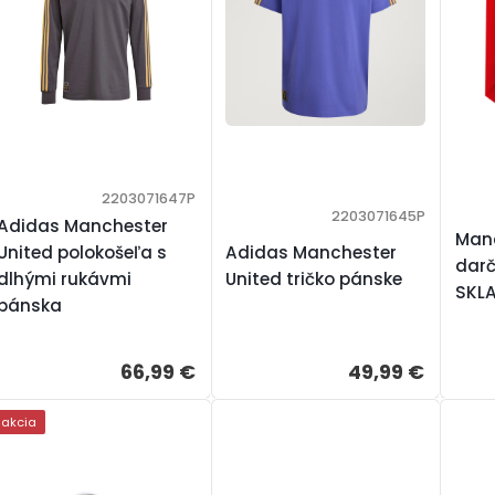
2203071647P
2203071645P
Adidas Manchester
Manc
United polokošeľa s
Adidas Manchester
darč
dlhými rukávmi
United tričko pánske
SKL
pánska
66,99 €
49,99 €
akcia