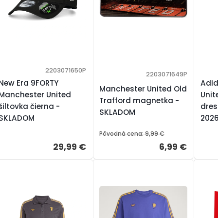
2203071650P
2203071649P
New Era 9FORTY
Adi
Manchester United Old
Manchester United
Unit
Trafford magnetka -
šiltovka čierna -
dres
SKLADOM
SKLADOM
202
Pôvodná cena:
9,99 €
29,99 €
6,99 €