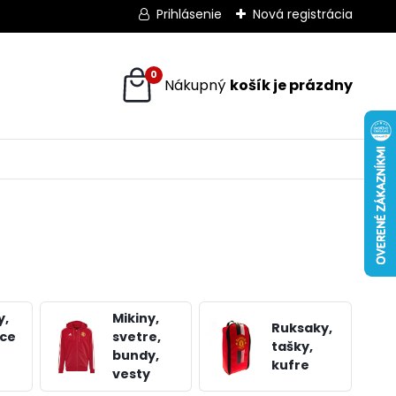
Prihlásenie
Nová registrácia
0
y,
Mikiny,
Ruksaky,
ice
svetre,
tašky,
bundy,
kufre
vesty