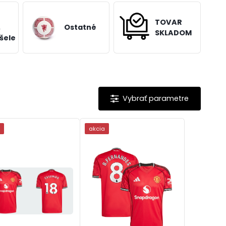
TOVAR
,
Ostatné
SKLADOM
šele
a
akcia