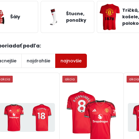
Tričká,
Štucne,
Šály
košele
ponožky
poloko
poriadať podľa:
acnejšie
najdrahšie
najnovšie
akcia
akcia
akci