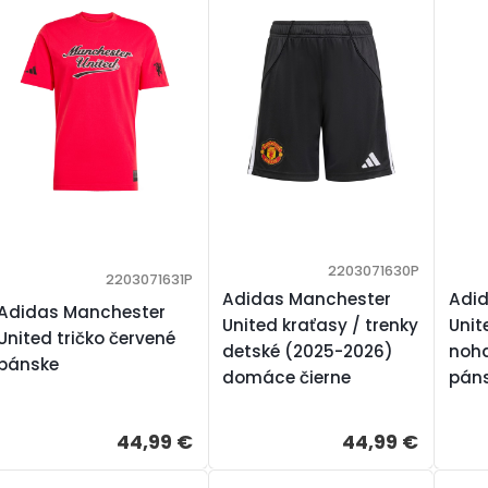
2203071630P
2203071631P
Adidas Manchester
Adi
Adidas Manchester
United kraťasy / trenky
Unit
United tričko červené
detské (2025-2026)
noha
pánske
domáce čierne
pán
44,99 €
44,99 €