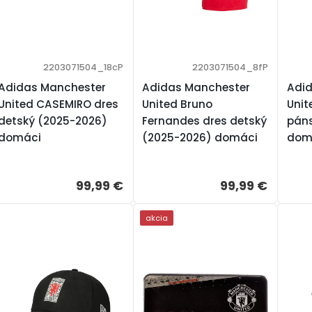
2203071504_18cP
2203071504_8fP
Adidas Manchester
Adidas Manchester
Adi
United CASEMIRO dres
United Bruno
Unit
detský (2025-2026)
Fernandes dres detský
pán
domáci
(2025-2026) domáci
dom
99,99 €
99,99 €
akcia