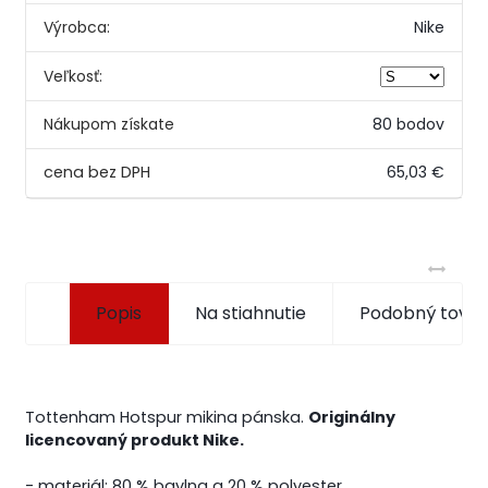
Výrobca:
Nike
Veľkosť:
Nákupom získate
80 bodov
65,03 €
Popis
Na stiahnutie
Podobný tovar
Tottenham Hotspur mikina pánska.
Originálny
licencovaný produkt Nike.
- materiál: 80 % bavlna a 20 % polyester