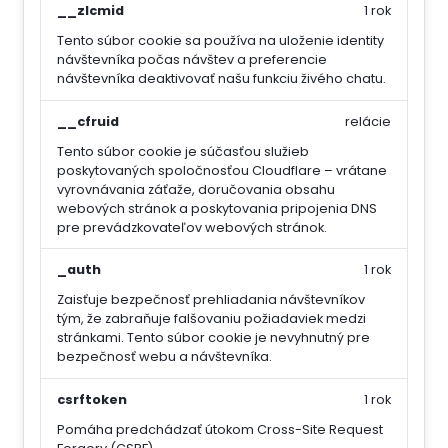
__zlcmid
1 rok
Tento súbor cookie sa používa na uloženie identity
návštevníka počas návštev a preferencie
návštevníka deaktivovať našu funkciu živého chatu.
__cfruid
relácie
Tento súbor cookie je súčasťou služieb
poskytovaných spoločnosťou Cloudflare – vrátane
vyrovnávania záťaže, doručovania obsahu
webových stránok a poskytovania pripojenia DNS
pre prevádzkovateľov webových stránok.
_auth
1 rok
Zaisťuje bezpečnosť prehliadania návštevníkov
tým, že zabraňuje falšovaniu požiadaviek medzi
stránkami. Tento súbor cookie je nevyhnutný pre
bezpečnosť webu a návštevníka.
csrftoken
1 rok
Pomáha predchádzať útokom Cross-Site Request