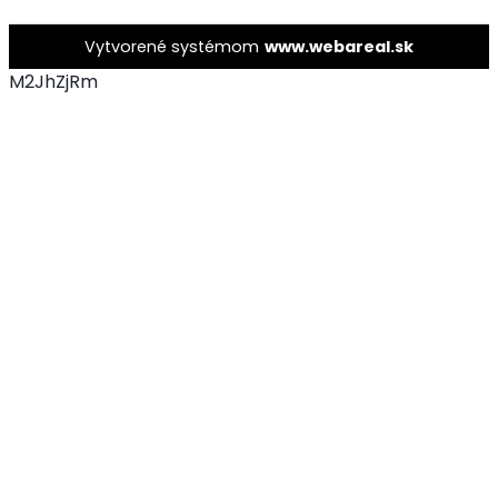
Vytvorené systémom
www.webareal.sk
M2JhZjRm