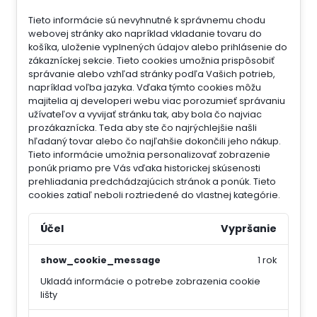
Tieto informácie sú nevyhnutné k správnemu chodu
webovej stránky ako napríklad vkladanie tovaru do
košíka, uloženie vyplnených údajov alebo prihlásenie do
zákazníckej sekcie.
Tieto cookies umožnia prispôsobiť
správanie alebo vzhľad stránky podľa Vašich potrieb,
napríklad voľba jazyka.
Vďaka týmto cookies môžu
majitelia aj developeri webu viac porozumieť správaniu
užívateľov a vyvijať stránku tak, aby bola čo najviac
prozákaznícka. Teda aby ste čo najrýchlejšie našli
hľadaný tovar alebo čo najľahšie dokončili jeho nákup.
Tieto informácie umožnia personalizovať zobrazenie
ponúk priamo pre Vás vďaka historickej skúsenosti
prehliadania predchádzajúcich stránok a ponúk.
Tieto
cookies zatiaľ neboli roztriedené do vlastnej kategórie.
Účel
Vypršanie
show_cookie_message
1 rok
Ukladá informácie o potrebe zobrazenia cookie
lišty