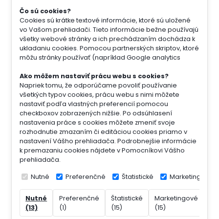
Čo sú cookies?
Cookies sú krátke textové informácie, ktoré sú uložené
vo Vašom prehliadači. Tieto informácie bežne používajú
všetky webové stránky a ich prechádzaním dochádza k
ukladaniu cookies. Pomocou partnerských skriptov, ktoré
môžu stránky používať (napríklad Google analytics
Ako môžem nastaviť prácu webu s cookies?
Napriek tomu, že odporúčame povoliť používanie
všetkých typov cookies, prácu webu s nimi môžete
nastaviť podľa vlastných preferencií pomocou
checkboxov zobrazených nižšie. Po odsúhlasení
nastavenia práce s cookies môžete zmeniť svoje
rozhodnutie zmazaním či editáciou cookies priamo v
nastavení Vášho prehliadača. Podrobnejšie informácie
k premazaniu cookies nájdete v Pomocníkovi Vášho
prehliadača.
Nutné
Preferenčné
Štatistické
Marketingové
Nutné
Preferenčné
Štatistické
Marketingové
Ne
(13)
(1)
(15)
(15)
(7)