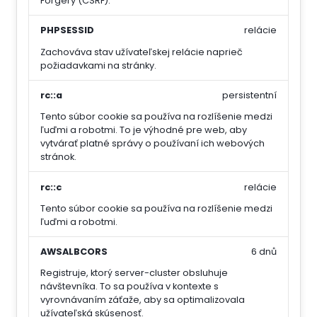
Forgery (CSRF).
PHPSESSID
relácie
Zachováva stav užívateľskej relácie naprieč
požiadavkami na stránky.
rc::a
persistentní
Tento súbor cookie sa používa na rozlíšenie medzi
ľuďmi a robotmi. To je výhodné pre web, aby
vytvárať platné správy o používaní ich webových
stránok.
rc::c
relácie
Tento súbor cookie sa používa na rozlíšenie medzi
ľuďmi a robotmi.
AWSALBCORS
6 dnů
Registruje, ktorý server-cluster obsluhuje
návštevníka. To sa používa v kontexte s
vyrovnávaním záťaže, aby sa optimalizovala
užívateľská skúsenosť.