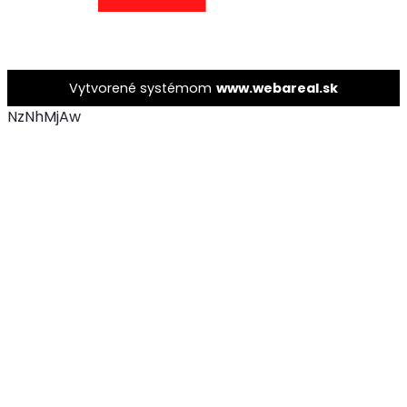
Vytvorené systémom
www.webareal.sk
NzNhMjAw