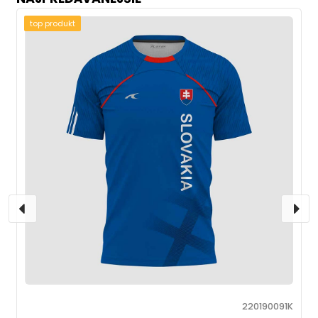
top produkt
220190091K