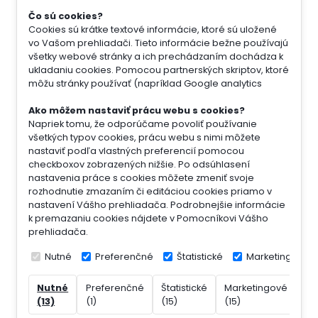
Čo sú cookies?
Cookies sú krátke textové informácie, ktoré sú uložené
vo Vašom prehliadači. Tieto informácie bežne používajú
všetky webové stránky a ich prechádzaním dochádza k
ukladaniu cookies. Pomocou partnerských skriptov, ktoré
môžu stránky používať (napríklad Google analytics
Ako môžem nastaviť prácu webu s cookies?
Napriek tomu, že odporúčame povoliť používanie
všetkých typov cookies, prácu webu s nimi môžete
nastaviť podľa vlastných preferencií pomocou
checkboxov zobrazených nižšie. Po odsúhlasení
nastavenia práce s cookies môžete zmeniť svoje
rozhodnutie zmazaním či editáciou cookies priamo v
nastavení Vášho prehliadača. Podrobnejšie informácie
k premazaniu cookies nájdete v Pomocníkovi Vášho
prehliadača.
Nutné
Preferenčné
Štatistické
Marketingové
Nutné
Preferenčné
Štatistické
Marketingové
Ne
(13)
(1)
(15)
(15)
(7)