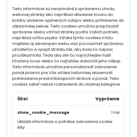
Tieto informácie sú nevyhnutné k správnemu chodu
webovej stránky ako napríklad vkladanie tovaru do
košíka, uloženie vyplnených údajov alebo prihlásenie do
zákazníckej sekcie.
Tieto cookies umožnia prispôsobiť
správanie alebo vzhľad stránky podľa Vašich potrieb,
napríklad voľba jazyka.
Vďaka týmto cookies môžu
majitelia aj developeri webu viac porozumieť správaniu
užívateľov a vyvijať stránku tak, aby bola čo najviac
prozákaznícka. Teda aby ste čo najrýchlejšie našli
hľadaný tovar alebo čo najľahšie dokončili jeho nákup.
Tieto informácie umožnia personalizovať zobrazenie
ponúk priamo pre Vás vďaka historickej skúsenosti
prehliadania predchádzajúcich stránok a ponúk.
Tieto
cookies zatiaľ neboli roztriedené do vlastnej kategórie.
Účel
Vypršanie
show_cookie_message
1 rok
Ukladá informácie o potrebe zobrazenia cookie
lišty