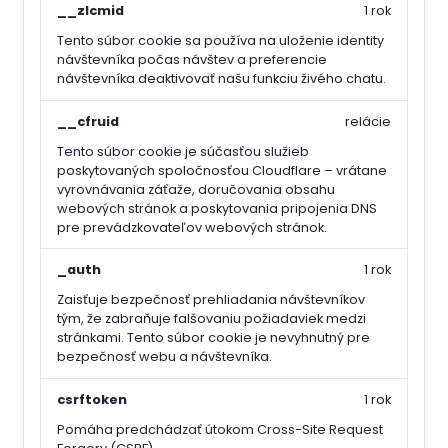
__zlcmid
1 rok
Tento súbor cookie sa používa na uloženie identity
návštevníka počas návštev a preferencie
návštevníka deaktivovať našu funkciu živého chatu.
__cfruid
relácie
Tento súbor cookie je súčasťou služieb
poskytovaných spoločnosťou Cloudflare – vrátane
vyrovnávania záťaže, doručovania obsahu
webových stránok a poskytovania pripojenia DNS
pre prevádzkovateľov webových stránok.
_auth
1 rok
Zaisťuje bezpečnosť prehliadania návštevníkov
tým, že zabraňuje falšovaniu požiadaviek medzi
stránkami. Tento súbor cookie je nevyhnutný pre
bezpečnosť webu a návštevníka.
csrftoken
1 rok
Pomáha predchádzať útokom Cross-Site Request