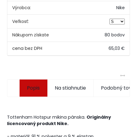
Výrobca:
Nike
Veľkosť:
Nákupom získate
80 bodov
65,03 €
Popis
Na stiahnutie
Podobný tovar
Tottenham Hotspur mikina pánska.
Originálny
licencovaný produkt Nike.
- materiál: 91 % polyester a 9 % elastan