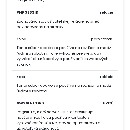
Forgery (CSRF).
PHPSESSID
relácie
Zachováva stav užívateľskej relácie naprieč
požiadavkami na stránky.
rc::a
persistentní
Tento súbor cookie sa používa na rozlíšenie medzi
ľuďmi a robotmi. To je výhodné pre web, aby
vytvárať platné správy o používaní ich webových
stránok.
rc::c
relácie
Tento súbor cookie sa používa na rozlíšenie medzi
ľuďmi a robotmi.
AWSALBCORS
6 dnů
Registruje, ktorý server-cluster obsluhuje
návštevníka. To sa používa v kontexte s
vyrovnávaním záťaže, aby sa optimalizovala
užívateľská skúsenosť.